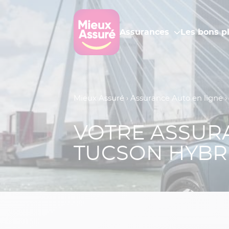
Assurances
Les bons p
Mieux Assuré
›
Assurance Auto en ligne
›
VOTRE ASSUR
TUCSON HYBRI