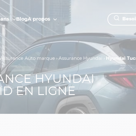
lans
Blog
A propos
Besoi
Assurance Auto marque
›
Assurance Hyundai
›
Hyundai Tuc
ANCE HYUNDAI
D EN LIGNE