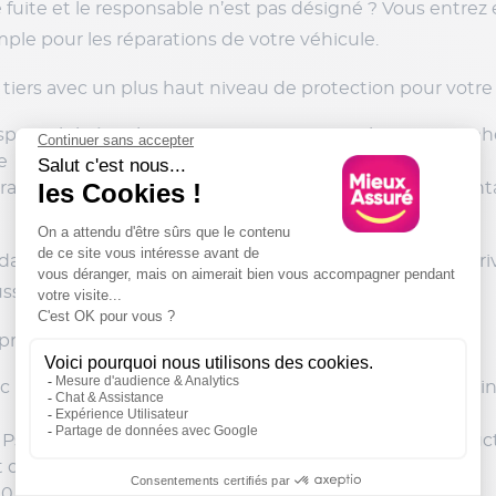
 fuite et le responsable n’est pas désigné ? Vous entrez
le pour les réparations de votre véhicule.
tiers avec un plus haut niveau de protection pour votre
esponsabilité civile et une couverture pour les catastroph
e
anties de la couverture Tiers +, une couverture vol, tenta
i Tucson Hybrid sont chères à l’achat. Vous pouvez privi
aussi en compte les dommages tous accidents.
 proposées :
 le remboursement d’un stage pour récupérer ses poin
t Psychique et garantie du préjudice corporel du conduct
 des effets personnels ;
0 kilomètre en cas de panne ;