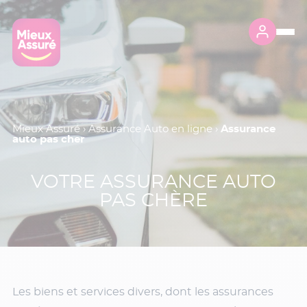
Mieux Assuré
›
Assurance Auto en ligne
›
Assurance
auto pas cher
VOTRE ASSURANCE AUTO
PAS CHÈRE
Les biens et services divers, dont les assurances