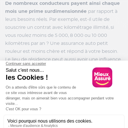
De nombreux conducteurs payent ainsi chaque
mois une prime surdimensionnée
par rapport à
leurs besoins réels. Par exemple, est-il utile de
souscrire un contrat avec kilométrage illimité, si
vous roulez moins de 5 000, 8 000 ou 10 000
kilomètres par an ? Une assurance auto petit
rouleur est moins chère et répond à votre besoin.
Le lieu de résidence peut aussi avoir une influence
sur le prix de votre prime d’assurance, les risques
n’étant pas les mêmes si vous circulez à Paris, dans
les Bouches-du-Rhône ou dans l’Yonne.
Les montants des cotisations sont aussi
influencés par le profil du conducteur
. Par
exemple, un assuré sans accident en tort depuis
de nombreuses années se voit attribuer un bonus