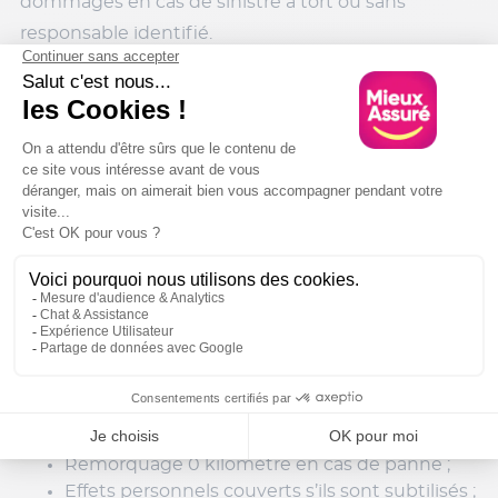
dommages en cas de sinistre à tort ou sans
responsable identifié.
Des garanties pour votre Kia Ceed
Hybride Rechargeable
Venant compléter les formules, certaines options
sont proposées :
Atteinte à l’Intégrité Physique et Psychique et
garantie du préjudice corporel du conducteur;
Accompagnement juridique du conducteur,
qui permet notamment la prise en charge
d’un stage de récupération de points chaque
année (dans un plafond de 250 euros) ;
Option responsabilité civile pour les
remorques de plus de 750 kg ;
Remorquage 0 kilomètre en cas de panne ;
Effets personnels couverts s’ils sont subtilisés ;