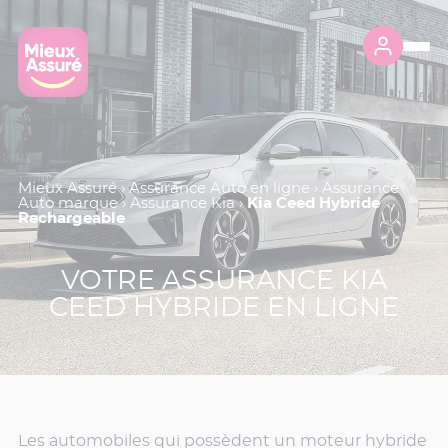
Mieux Assuré
›
Assurance Auto en ligne
›
Assurance
Auto marque
›
Assurance Kia
›
Kia Ceed Hybride
Rechargeable
VOTRE ASSURANCE KIA
CEED HYBRIDE EN LIGNE
Les automobiles qui possèdent un moteur hybride