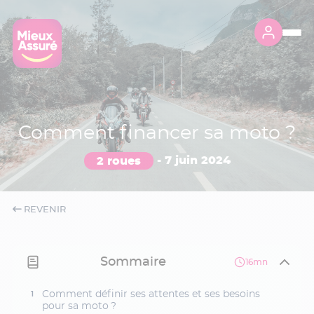
Comment financer sa moto ?
2 roues
-
7 juin 2024
REVENIR
Sommaire
16mn
Comment définir ses attentes et ses besoins
pour sa moto ?