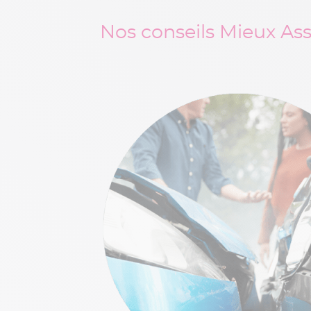
Nos conseils Mieux As
me. Tout d’abord,
es le sont aussi et
étresse et
s collisions.
 de l’accident
.
le plus justement
râce au numéro de
hez
qu’après