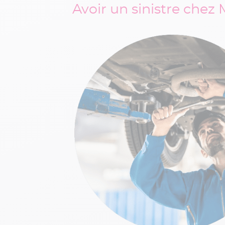
Avoir un sinistre chez
 de votre
ns le suivi et
ule,
nous vous