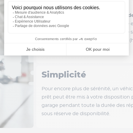
Rapidité
En plus de bénéficier d’un service d
profitez d’une prise en charge rapide 
immédiate. Votre véhicule est réparé 
aucune avance de frais de votre part (
franchise, si celle-ci est applicable).
Simplicité
Pour encore plus de sérénité, un véhi
prêt peut être mis à votre disposition p
garage pendant toute la durée des rép
sous réserve de disponibilité.