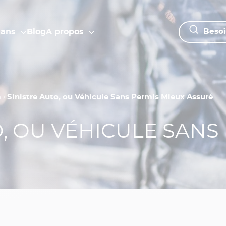
lans
Blog
A propos
Besoi
n
›
Sinistre Auto, ou Véhicule Sans Permis Mieux Assuré
O, OU VÉHICULE SANS