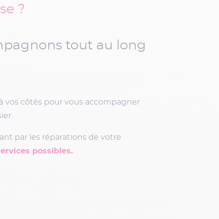
se ?
tre sinistre en quelques
e sinistre directement à partir de
le des documents justificatifs
 circonstanciée ou le dépôt de plainte,
cument nécessaire à votre dossier.