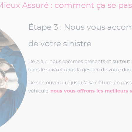
 Mieux Assuré : comment ça se pas
Étape 1 : Vous déclarez vo
clics
Pour cela, rien de plus simple :
déclarez votr
votre Espace Personnel.
Vous pourrez ensuite, nous joindre l’ensemb
comme le constat à l’amiable, la déclaration
des photos de l’événement et tout autre do