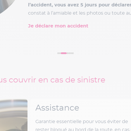
flammes semblent éteintes, car des poches
peuvent subsister.
Dès que possible après l’incendie,
déclarez 
Je déclare l’incendie
s couvrir en cas de sinistre
Assistance
Garantie essentielle pour vous éviter de
rester bloqué au bord de la route, en cas