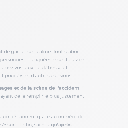
médiatement et éloignez-vous le
, loin du feu et de la fumée. Puis,
lacement exact de votre voiture et si
 prenez aucun risque
, surtout si le
ntez pas en sécurité, n’essayez pas de
st trop important ou si vous ne vous
éteindre vous-même.
pas dans le véhicule, même si les