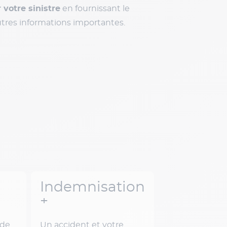
 de feu ou des gaz dangereux
rapidement votre sinistre
.
Indemnisation
+
 de
Un accident et votre