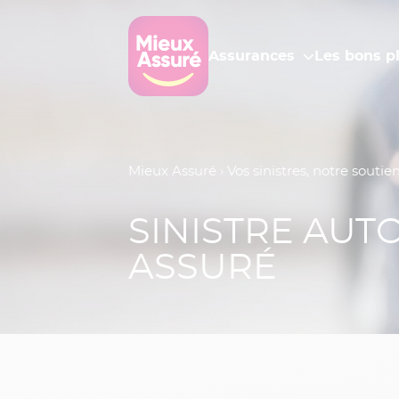
Assurances
Les bons p
Mieux Assuré
›
Vos sinistres, notre soutie
SINISTRE AUT
ASSURÉ