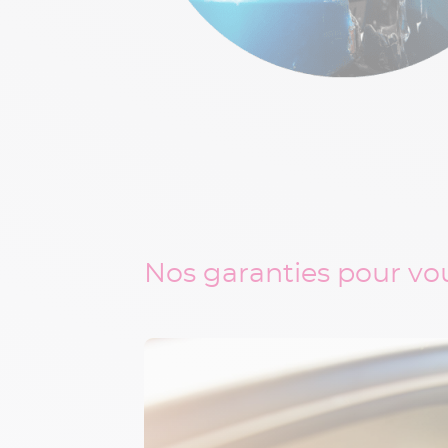
urnissant le
mportantes.
Nos garanties pour vou