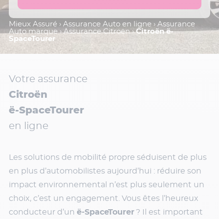
Mieux Assuré
›
Assurance Auto en ligne
›
Assurance
Auto marque
›
Assurance Citroën
›
Citroën ë-
SpaceTourer
Votre assurance
Citroën
ë-SpaceTourer
en ligne
Les solutions de mobilité propre séduisent de plus
en plus d’automobilistes aujourd’hui : réduire son
impact environnemental n’est plus seulement un
choix, c’est un engagement. Vous êtes l’heureux
conducteur d’un
ë-SpaceTourer
? Il est important