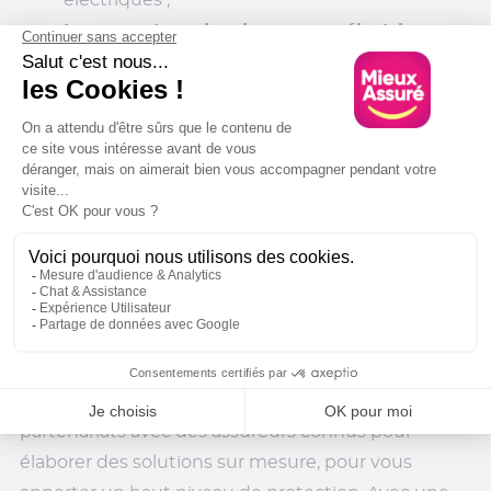
électriques ;
La couverture des dommages électriques
liés éventuellement à la recharge du véhicule ;
La prise en charge des dégâts
provoqués
par un incendie ou un vol
Une offre avec un tarif réduit de 4000 et 8000
kilomètres a été pensée spécifiquement pour les
petits rouleurs.
Mon devis assurance gratuit et sans
engagement
Avec Mieux Assuré, vous pouvez bénéficier d’une
assurance en ligne.
Mieux Assuré
a noué des
partenariats avec des assureurs connus pour
élaborer des solutions sur mesure, pour vous