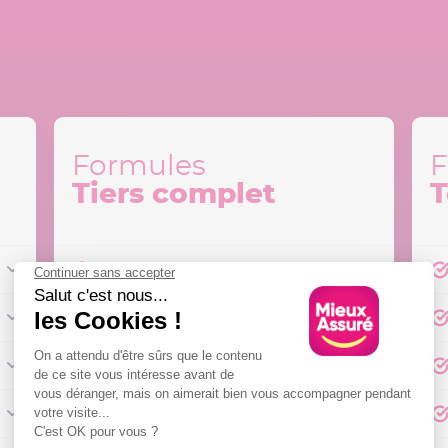
Formules
F
Tiers complet
T
Responsabilité civile
Défense et Recours
Bris de Glace
Vol et Incendie