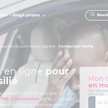
lans
Blog
A propos
Besoi
Assurance auto risque aggravé
›
Conducteur résilié
 en ligne
pour
Mon d
ilié
en mo
Par plaque
tre assurance auto en tant que
d'immat.
276€ d’économies
par an. Choisissez
tement en ligne et conduisez Mieux