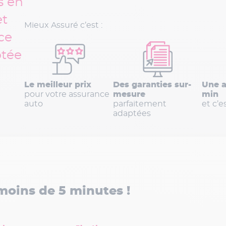
s en
et
Mieux Assuré c’est :
ce
ptée
Le meilleur prix
Des garanties sur-
Une a
pour votre assurance
mesure
min
auto
parfaitement
et c’es
adaptées
moins de 5 minutes !