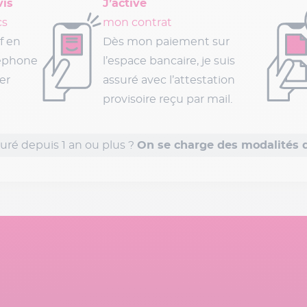
vis
J’active
cs
mon contrat
f en
Dès mon paiement sur
léphone
l’espace bancaire, je suis
er
assuré avec l’attestation
provisoire reçu par mail.
uré depuis 1 an ou plus ?
On se charge des modalités de