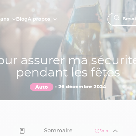
lans
Blog
A propos
Besoi
our assurer ma sécurité
pendant les fêtes
Auto
-
26 décembre 2024
Sommaire
5mn