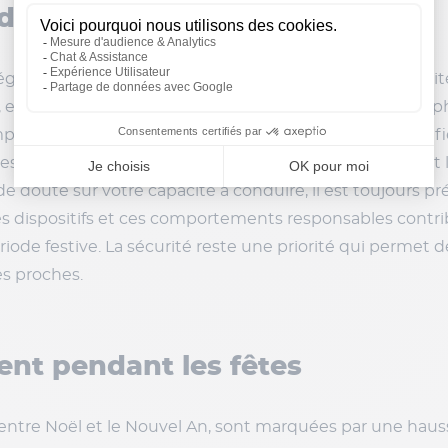
 de conduite
également déterminant. Respecter les limitations de vit
 et éviter toute distraction, comme l’utilisation du télé
important de se rappeler que les forces de l’ordre intensif
 les excès de vitesse, les taux d’alcoolémie trop élevés
 de doute sur votre capacité à conduire, il est toujours p
es dispositifs et ces comportements responsables contrib
de festive. La sécurité reste une priorité qui permet de
es proches.
nt pendant les fêtes
ntre Noël et le Nouvel An, sont marquées par une hausse