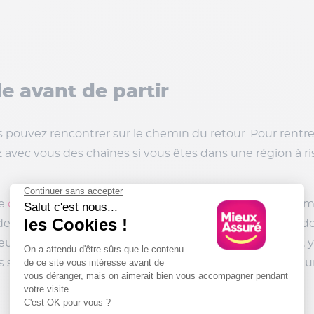
le avant de partir
 pouvez rencontrer sur le chemin du retour. Pour rentrer
 avec vous des chaînes si vous êtes dans une région à ri
re
quelques indispensables
: une trousse de secours com
e téléphone dans l’éventualité où vous auriez besoin d
peut diminuer. Pensez à vérifier que tous vos passagers, y 
 sont bien installés dans un siège adapté à leur âge, leur 