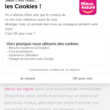
Demandez votre devis d’assurance pour
votre Citroën AMI gratuitement
Avec Mieux Assuré, vous pouvez bénéficier d’une
assurance en ligne à un prix particulièrement
attractif. En privilégiant Mieux Assuré, un client
bénéficie d’une attention particulière. Nos
conseillères et conseillers vous accompagnent au
quotidien et répondent à l’ensemble de vos
questions.
Complétez dès aujourd’hui votre demande de
devis en ligne
, pour une souscription immédiate.
Présentez votre profil, mentionnez un éventuel
bonus ou malus, sélectionnez votre formule, vos
garanties et vos options, et obtenez une