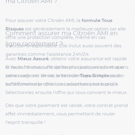
ma Citroën AMI ?
Pour assurer votre Citroën AMI, la
formule Tous
Risques
est généralement la meilleure option car elle
Comment assurer ma Citroën AMI en
offre une protection complète, même en cas
ligne rapidement ?
d’accident responsable. Elle inclut aussi souvent des
garanties comme l’assistance 24h/24.
Avec
Mieux Assuré
, obtenir votre assurance est rapide
Si vous cherchez une option plus économique et que
et facile ! Il vous suffit de fournir quelques informations
votre usage est limité, la formule
personnelles et de vos antécédents, puis de consulter
Tiers Simple
peut
suffire, mais elle offre une couverture plus basique.
les différentes propositions adaptées à votre profil.
Sélectionnez ensuite l’offre qui vous convient le mieux.
Dès que votre paiement est validé, votre contrat prend
effet immédiatement, vous permettant de rouler
l’esprit tranquille !