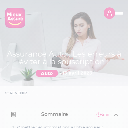
Assurance Auto : Les erreurs à
éviter à la souscription !
Auto
-
13 avril 2023
REVENIR
Sommaire
4mn
Omettre des informations à votre assureur