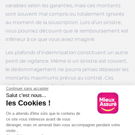
variables selon les garanties, mais ces montants
sont souvent mal compris ou totalement ignorés
au moment de la souscription. Lors d’un sinistre,
vous pourriez découvrir que le remboursement est
inférieur à ce que vous aviez imaginé.
Les plafonds d’indemnisation constituent un autre
point de vigilance. Même si un sinistre est couvert,
le dédommagement ne pourra jamais dépasser les
montants maximums prévus au contrat. Ces
plafonds peuvent s’appliquer par type de sinistre,
par catégorie de biens ou par année d’assurance.
Une mauvaise lecture de ces limites peut entraîner
une prise en charge partielle seulement,
notamment pour les biens de valeur.