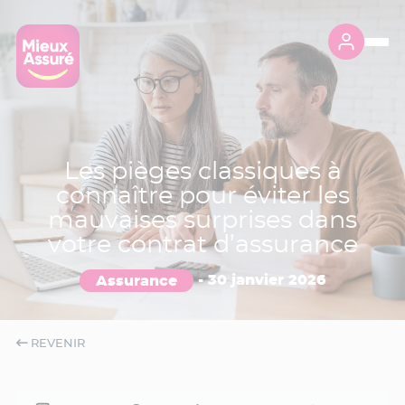
Les pièges classiques à
connaître pour éviter les
mauvaises surprises dans
votre contrat d’assurance
Assurance
-
30 janvier 2026
REVENIR