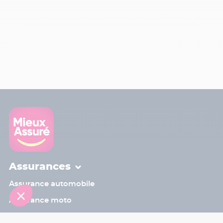
Assurances
Assurance automobile
Assurance moto
Contact
Sinistre
Assistant
Assurance voiture sans permis