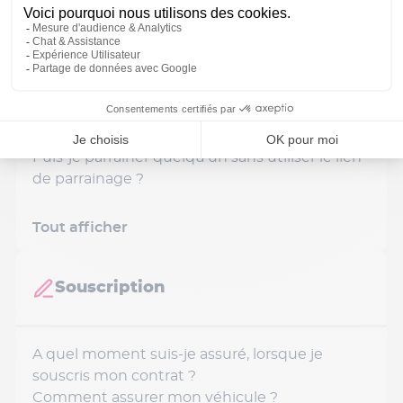
Quel est le délai pour réclamer ma
récompense de parrainage ?
Depuis quand le programme de parrainage
est-il disponible ?
Comment savoir si mon parrainage a bien été
pris en compte ?
Quand devient-on à son tour parrain ?
Puis-je parrainer quelqu’un sans utiliser le lien
de parrainage ?
Tout afficher
Souscription
A quel moment suis-je assuré, lorsque je
souscris mon contrat ?
Comment assurer mon véhicule ?