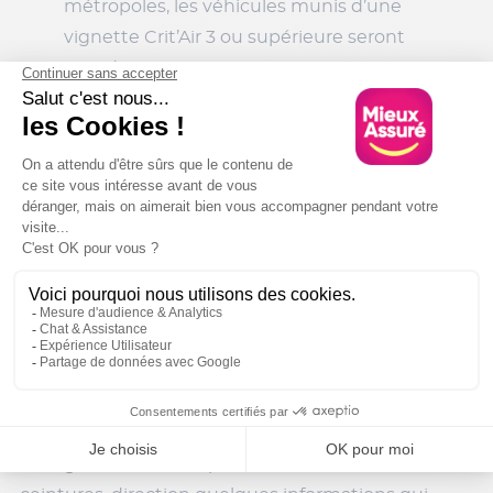
métropoles, les véhicules munis d’une
vignette Crit’Air 3 ou supérieure seront
interdits.
Cette mesure concerne surtout les véhicules
diesel immatriculés avant 2011 et les voitures
essence datant d’avant 2006.
Les propriétaires devront envisager le passage
à des véhicules électriques, hybrides ou plus
récents pour continuer à circuler librement
dans ces zones.
Des nouveautés aussi sur les autoroutes
Du côté des autoroutes, là aussi quelques
changements sont à prévoir… Attachez vos