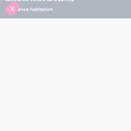
Assurance habitation
Contact
Sinistre
Assistant
Le programme de parrainage
Les bons plans
Blog
Aide
Nous contacter
A propos de Mieux Assuré
Notre histoire
Nos engagements
L’équipe
Nous recrutons !
Ils parlent de nous