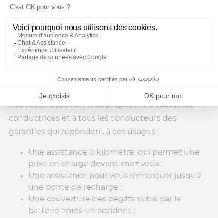
8000 kilomètres par an ? Vous pouvez
souscrire
une offre kilométrique,
et bénéficier
ainsi d’une réduction sur le montant de votre
cotisation.
Des assurances après suspension de permis
dédiées aux voitures électriques
L’essor des voitures électriques s’accompagne de
nouveaux besoins. Nous proposons à toutes les
conductrices et à tous les conducteurs des
garanties qui répondent à ces usages :
Une assistance 0 kilomètre, qui permet une
prise en charge devant chez vous ;
Une assistance pour vous remorquer jusqu’à
une borne de recharge ;
Une couverture des dégâts subis par la
batterie après un accident ;