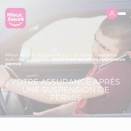
Mieux Assuré
›
Assurance Auto en ligne
›
Assurance
auto risque aggravé
›
Assurance retrait ou suspension
permis
VOTRE ASSURANCE APRÈS
UNE SUSPENSION DE
PERMIS