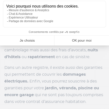
directement incluses dans votre contrat mais vous
apportent
une protection supplémentaire
.
Ces garanties secondaires comprennent
généralement le
bris de glace
(en cas de fenêtres
ou de portes cassées). On peut également
retrouver les
frais de serrurier
en cas de vol ou de
cambriolage mais aussi des frais d’avocats,
nuits
d’hôtels
ou
rapatriement
en cas de sinistre.
Dans un autre registre, il existe aussi des garanties
qui permettent de couvrir les
dommages
électriques.
Enfin, vous pourrez souscrire à des
garanties pour votre
jardin, véranda, piscine ou
encore garage
qui ne sont pas toujours comprises
dans votre contrat d’assurance habitation.