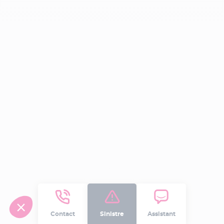
Dégâts des eaux
Assistance
Frais et pertes
Déménagement
Incendie et risques annexes
Catastrophes technologiques
Catastrophes naturelles
Evènements climatiques
Attentats et actes de terrorisme
Contact
Sinistre
Assistant
Bris de glace