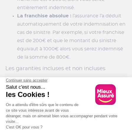
entièrement indemnisé.
La franchise absolue :
l’assurance l’a déduit
automatiquement de votre indemnisation en
cas de sinistre. Par exemple, si votre franchise
est de 200€ et que le montant du sinistre
équivaut à 1000€ alors vous serez indemnisé
de la somme de 800€.
Les garanties incluses et non incluses
Toutes les
garanties d’assurance habitation
ne sont
pas automatiquement incluses dans votre contrat.
Il existe des garanties de base qui couvrent les
dommages liés aux incendies, aux vols, aux dégâts
des eaux ou encore à la
responsabilité civile dans
l’assurance habitation
. Cependant, d’autres
garanties dites « secondaires » ne sont pas